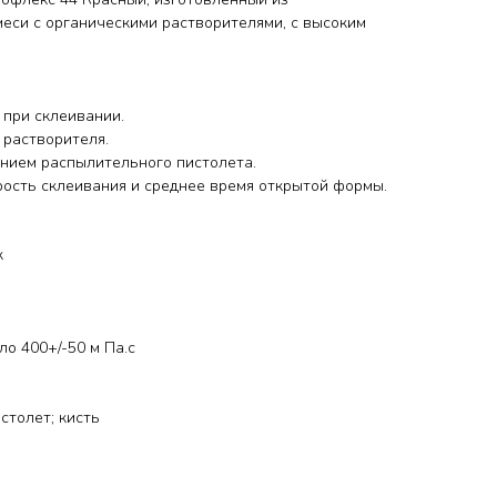
меси с органическими растворителями, с высоким
при склеивании.
 растворителя.
анием распылительного пистолета.
рость склеивания и среднее время открытой формы.
к
ло 400+/-50 м Па.с
столет; кисть