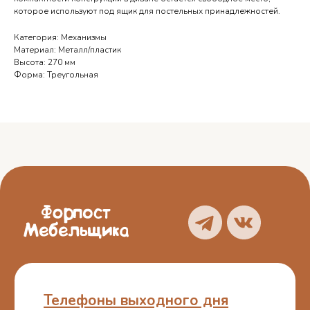
которое используют под ящик для постельных принадлежностей.
Телефоны выходного дня
Категория: Механизмы
Материал: Металл/пластик
Орёл — 7 905 167 14 34
Высота: 270 мм
Форма: Треугольная
Курск — 7 950 873 89 10
Брянск — 7 962 149 96 45
Смоленск — 7 951 694 57 21
О нас
Блог
Услуги
Отзывы
Каталог
Контакты
Политика
конфиденциальности
Пользовательское
соглашение
ИП Белошицкий С. А.