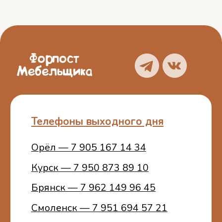
Услуги
Отзывы
Каталог
Контакты
Политика
конфиденциальности
Пользовательское
соглашение
ИП Белошицкий С. А.
ИНН 773401457481
ОГРНИП 314774603100772