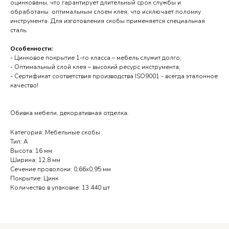
оцинкованы, что гарантирует длительный срок службы и
обработаны оптимальным слоем клея, что исключает поломку
инструмента. Для изготовления скобы применяется специальная
сталь.
Особенности:
- Цинковое покрытие 1-го класса – мебель служит долго;
- Оптимальный слой клея – высокий ресурс инструмента;
- Сертификат соответствия производства ISO9001 - всегда эталонное
качество!
Обивка мебели, декоративная отделка.
Телефоны выходного дня
Категория: Мебельные скобы
Орёл — 7 905 167 14 34
Тип: А
Высота: 16 мм
Курск — 7 950 873 89 10
Ширина: 12,8 мм
Сечение проволоки: 0,66x0,95 мм
Брянск — 7 962 149 96 45
Покрытие: Цинк
Смоленск — 7 951 694 57 21
Количество в упаковке: 13 440 шт
О нас
Блог