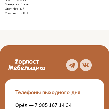
Высота: 405 мм
Телефоны выходного дня
Материал: Сталь
Цвет: Черный
Орёл — 7 905 167 14 34
Усиление: 500 Н
Курск — 7 950 873 89 10
Брянск — 7 962 149 96 45
Смоленск — 7 951 694 57 21
О нас
Блог
Услуги
Отзывы
Каталог
Контакты
Политика
конфиденциальности
Пользовательское
соглашение
ИП Белошицкий С. А.
ИНН 773401457481