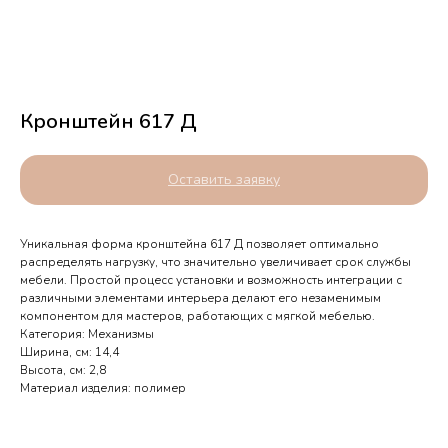
Кронштейн 617 Д
Оставить заявку
Уникальная форма кронштейна 617 Д позволяет оптимально
распределять нагрузку, что значительно увеличивает срок службы
мебели. Простой процесс установки и возможность интеграции с
различными элементами интерьера делают его незаменимым
компонентом для мастеров, работающих с мягкой мебелью.
Категория: Механизмы
Ширина, см: 14,4
Высота, см: 2,8
Телефоны выходного дня
Материал изделия: полимер
Орёл — 7 905 167 14 34