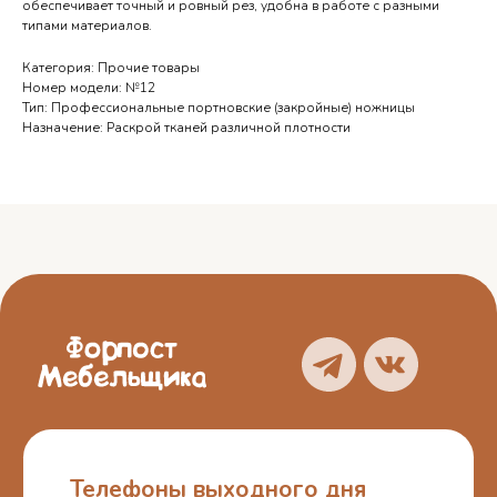
обеспечивает точный и ровный рез, удобна в работе с разными
типами материалов.
Телефоны выходного дня
Категория: Прочие товары
Номер модели: №12
Орёл — 7 905 167 14 34
Тип: Профессиональные портновские (закройные) ножницы
Назначение: Раскрой тканей различной плотности
Курск — 7 950 873 89 10
Брянск — 7 962 149 96 45
Смоленск — 7 951 694 57 21
О нас
Блог
Услуги
Отзывы
Каталог
Контакты
Политика
конфиденциальности
Пользовательское
соглашение
ИП Белошицкий С. А.