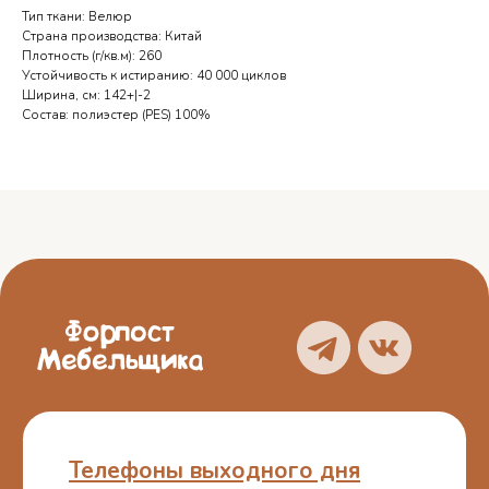
Тип ткани: Велюр
Брянск — 7 962 149 96 45
Страна производства: Китай
Смоленск — 7 951 694 57 21
Плотность (г/кв.м): 260
Устойчивость к истиранию: 40 000 циклов
Ширина, см: 142+|-2
Состав: полиэстер (PES) 100%
О нас
Блог
Услуги
Отзывы
Каталог
Контакты
Политика
конфиденциальности
Пользовательское
соглашение
ИП Белошицкий С. А.
ИНН 773401457481
ОГРНИП 314774603100772