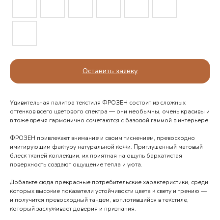
Оставить заявку
Удивительная палитра текстиля ФРОЗЕН состоит из сложных
оттенков всего цветового спектра — они необычны, очень красивы и
в тоже время гармонично сочетаются с базовой гаммой в интерьере.
ФРОЗЕН привлекает внимание и своим тиснением, превосходно
имитирующим фактуру натуральной кожи. Приглушенный матовый
блеск тканей коллекции, их приятная на ощупь бархатистая
поверхность создают ощущение тепла и уюта.
Телефоны выходного дня
Добавьте сюда прекрасные потребительские характеристики, среди
которых высокие показатели устойчивости цвета к свету и трению —
и получится превосходный тандем, воплотившийся в текстиле,
Орёл — 7 905 167 14 34
который заслуживает доверия и признания.
Курск — 7 950 873 89 10