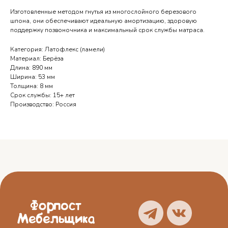
Изготовленные методом гнутья из многослойного березового
шпона, они обеспечивают идеальную амортизацию, здоровую
поддержку позвоночника и максимальный срок службы матраса.
Категория: Латофлекс (ламели)
Материал: Берёза
Телефоны выходного дня
Длина: 890 мм
Ширина: 53 мм
Орёл — 7 905 167 14 34
Толщина: 8 мм
Срок службы: 15+ лет
Курск — 7 950 873 89 10
Производство: Россия
Брянск — 7 962 149 96 45
Смоленск — 7 951 694 57 21
О нас
Блог
Услуги
Отзывы
Каталог
Контакты
Политика
конфиденциальности