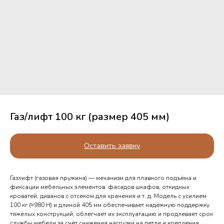
Газ/лифт 100 кг (размер 405 мм)
Оставить заявку
Газлифт (газовая пружина) — механизм для плавного подъёма и
фиксации мебельных элементов: фасадов шкафов, откидных
кроватей, диванов с отсеком для хранения и т. д. Модель с усилием
100 кг (≈980 Н) и длиной 405 мм обеспечивает надёжную поддержку
тяжёлых конструкций, облегчает их эксплуатацию и продлевает срок
службы мебели за счёт снижения нагрузки на петли и крепления.