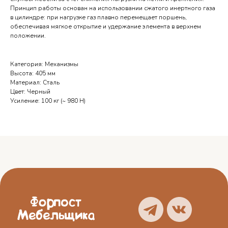
Принцип работы основан на использовании сжатого инертного газа
в цилиндре: при нагрузке газ плавно перемещает поршень,
обеспечивая мягкое открытие и удержание элемента в верхнем
положении.
Телефоны выходного дня
Категория: Механизмы
Высота: 405 мм
Орёл — 7 905 167 14 34
Материал: Сталь
Цвет: Черный
Курск — 7 950 873 89 10
Усиление: 100 кг (~ 980 Н)
Брянск — 7 962 149 96 45
Смоленск — 7 951 694 57 21
О нас
Блог
Услуги
Отзывы
Каталог
Контакты
Политика
конфиденциальности