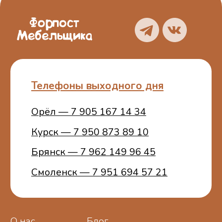
Политика
конфиденциальности
Пользовательское
соглашение
ИП Белошицкий С. А.
ИНН 773401457481
ОГРНИП 314774603100772