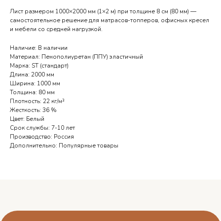
Лист размером 1000×2000 мм (1×2 м) при толщине 8 см (80 мм) —
самостоятельное решение для матрасов-топперов, офисных кресел
и мебели со средней нагрузкой.
Наличие: В наличии
Материал: Пенополиуретан (ППУ) эластичный
Марка: ST (стандарт)
Длина: 2000 мм
Ширина: 1000 мм
Телефоны выходного дня
Толщина: 80 мм
Плотность: 22 кг/м³
Жесткость: 36 %
Орёл — 7 905 167 14 34
Цвет: Белый
Курск — 7 950 873 89 10
Срок службы: 7-10 лет
Производство: Россия
Брянск — 7 962 149 96 45
Дополнительно: Популярные товары
Смоленск — 7 951 694 57 21
О нас
Блог
Услуги
Отзывы
Каталог
Контакты