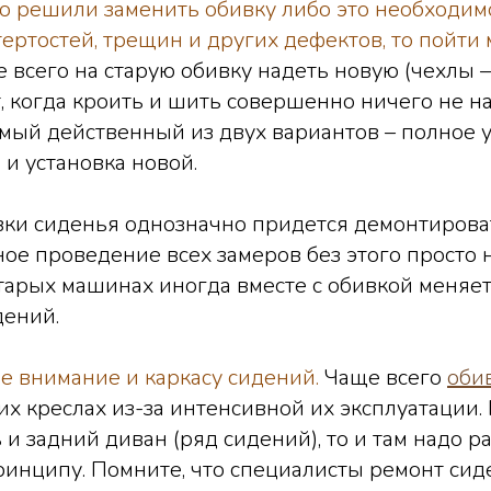
до решили заменить обивку либо это необходимо
тертостей, трещин и других дефектов, то пойти
е всего на старую обивку надеть новую (чехлы 
, когда кроить и шить совершенно ничего не на
амый действенный из двух вариантов – полное 
и установка новой.
вки сиденья однозначно придется демонтирова
ое проведение всех замеров без этого просто
тарых машинах иногда вместе с обивкой меняе
дений.
ое внимание и каркасу сидений.
Чаще всего
оби
х креслах из-за интенсивной их эксплуатации. 
 и задний диван (ряд сидений), то и там надо р
ринципу. Помните, что специалисты ремонт си