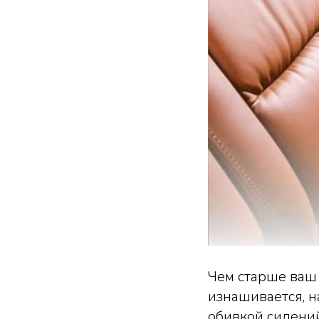
Чем старше ваш 
изнашивается, н
обивкой сидени