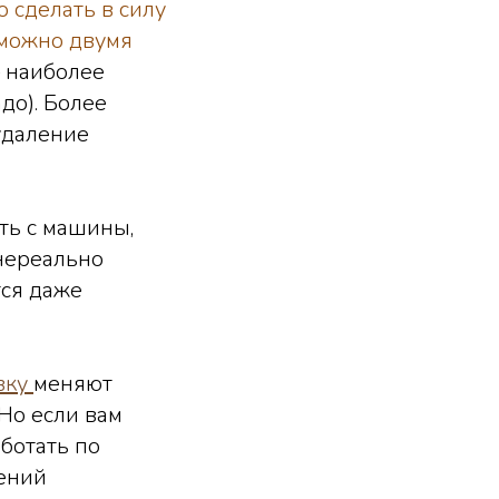
 сделать в силу
 можно двумя
– наиболее
до). Более
удаление
ть с машины,
 нереально
тся даже
вку
меняют
Но если вам
аботать по
дений