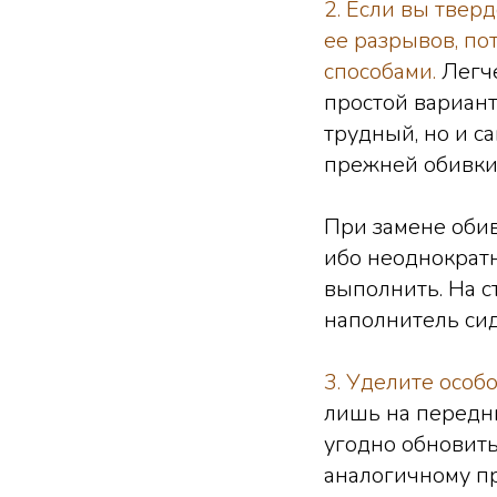
2. Если вы твер
ее разрывов, по
способами.
Легч
простой вариант
трудный, но и с
прежней обивки 
При замене оби
ибо неоднократн
выполнить. На с
наполнитель си
3. Уделите особ
лишь на передни
угодно обновить
аналогичному п