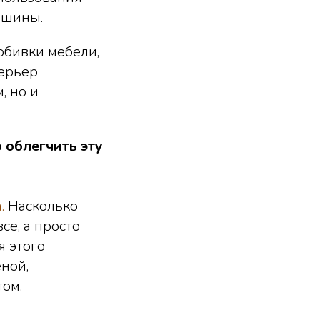
ашины.
 обивки мебели,
терьер
, но и
 облегчить эту
.
Насколько
се, а просто
я этого
ной,
ом.