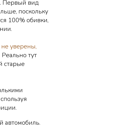
. Первый вид
ольше, поскольку
тся 100% обивки,
нии.
 не уверены,
.
Реально тут
й старые
колькими
используя
зиции.
й автомобиль.